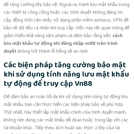
để tăng cường lớp bảo vệ. Ngoài ra, tránh lưu mật khẩu trong
các thiết bị công cộng hoặc các trình duyệt không đáng tin
cậy, đồng thời cân nhắc sử dụng phần mềm antivirus, VPN để
bảo vệ dữ liệu cá nhân khi truy cập. Việc này rất quan trọng để
giảm thiểu khả năng xâm phạm và đảm bảo rằng việc
cách
lưu mật khẩu tự động khi đăng nhập vn88 trên trình
duyệt
không trở thành lỗ hổng về an ninh.
Các biện pháp tăng cường bảo mật
khi sử dụng tính năng lưu mật khẩu
tự động để truy cập Vn88
Để đảm bảo an toàn tối đa khi sử dụng tính năng tự động lưu
mật khẩu, bạn cần thực hiện các biện pháp bảo vệ phù hợp.
Thứ nhất, hãy thiết lập mật khẩu chính của trình duyệt mạnh,
không nên dùng các mật khẩu dễ đoán hoặc trùng lặp với các
tài khoản khác. Tiếp theo, kích hoạt xác thực 2 lớp của tài