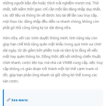
những người bận rộn hoặc thích trải nghiệm mượt mà. Thứ
nhất, tiết kiệm thời gian: chỉ cần một lần đăng nhập duy nhất,
các dữ liệu và thông tin sẽ được lưu lại để lần sau truy cập,
mọi thao tác đăng nhập đều diễn ra nhanh chóng, không còn
phải gõ thủ công từng ký tự dài dòng nữa.
Hơn nữa, với các trình duyệt thông minh, tính năng này còn
giúp hạn chế khả năng quên mật khẩu trong quá trình vui chơi
dài ngày, từ đó giảm bớt phiền toái và tâm lý lo lắng về việc
mất hay quên thông tin. Đồng thời, đối với những chiến thuật
chơi nhanh, cược liên tục mà nhà cái VN88 cung cấp, việc truy
cập không có gián đoạn trở thành một lợi thế cạnh tranh rõ
rệt, giúp bạn phản ứng nhanh và giữ vững lợi thế trong các
ván cược.
See more: