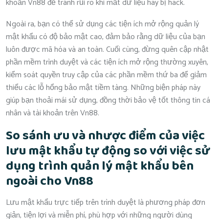
khoản Vn88 để tránh rủi ro khi mất dữ liệu hay bị hack.
Ngoài ra, bạn có thể sử dụng các tiện ích mở rộng quản lý
mật khẩu có độ bảo mật cao, đảm bảo rằng dữ liệu của bạn
luôn được mã hóa và an toàn. Cuối cùng, đừng quên cập nhật
phần mềm trình duyệt và các tiện ích mở rộng thường xuyên,
kiểm soát quyền truy cập của các phần mềm thứ ba để giảm
thiểu các lỗ hổng bảo mật tiềm tàng. Những biện pháp này
giúp bạn thoải mái sử dụng, đồng thời bảo vệ tốt thông tin cá
nhân và tài khoản trên Vn88.
So sánh ưu và nhược điểm của việc
lưu mật khẩu tự động so với việc sử
dụng trình quản lý mật khẩu bên
ngoài cho Vn88
Lưu mật khẩu trực tiếp trên trình duyệt là phương pháp đơn
giản, tiện lợi và miễn phí, phù hợp với những người dùng