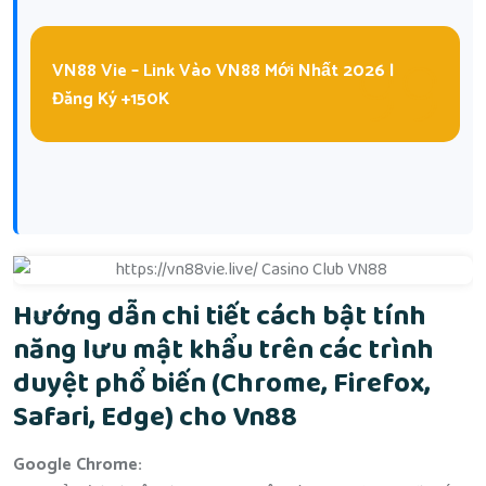
VN88 Vie – Link Vào VN88 Mới Nhất 2026 |
Đăng Ký +150K
Hướng dẫn chi tiết cách bật tính
năng lưu mật khẩu trên các trình
duyệt phổ biến (Chrome, Firefox,
Safari, Edge) cho Vn88
Google Chrome: