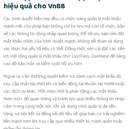
hiệu quả cho Vn88
Các trình duyệt hiện nay đều có chức năng quản lý mật khẩu
mạnh mẽ, cho phép bạn không chỉ tự lưu mà còn tổ chức, bảo
vệ các thông tin đăng nhập quan trọng. Để tối ưu, bạn nên đặt
mật khẩu chính của trình duyệt mạnh, không dễ đoán và dùng
xác thực hai yếu tố nếu có thể. Đồng thời, nên cài đặt các tiện
ích mở rộng quản lý mật khẩu như LastPass, Dashlane để nâng
cao độ bảo mật và kiểm soát tối ưu hơn.
Ngoài ra, cần thường xuyên kiểm tra danh sách mật khẩu đã
lưu, cập nhật kịp thời khi có biến động tài khoản tại Vn88 hoặc
các dịch vụ khác. Một mẹo nhỏ là phân tầng các mật khẩu
theo mức độ quan trọng và tránh lưu quá nhiều thông tin nhạy
cảm trong cùng một nơi. Khi sử dụng trình quản lý đa nền
tảng, sự liên kết và đồng bộ dữ liệu sẽ giúp bạn có trải nghiệm
liền mạch hơn khi truy cập qua nhiều thiết bị, tránh quên hoặc
nhầm lẫn thông tin.