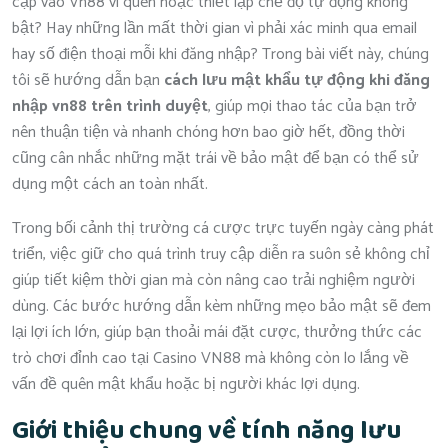
cập vào Vn88 vì quên hoặc thiết lập chế độ tự động không
bật? Hay những lần mất thời gian vì phải xác minh qua email
hay số điện thoại mỗi khi đăng nhập? Trong bài viết này, chúng
tôi sẽ hướng dẫn bạn
cách lưu mật khẩu tự động khi đăng
nhập vn88 trên trình duyệt
, giúp mọi thao tác của bạn trở
nên thuận tiện và nhanh chóng hơn bao giờ hết, đồng thời
cũng cân nhắc những mặt trái về bảo mật để bạn có thể sử
dụng một cách an toàn nhất.
Trong bối cảnh thị trường cá cược trực tuyến ngày càng phát
triển, việc giữ cho quá trình truy cập diễn ra suôn sẻ không chỉ
giúp tiết kiệm thời gian mà còn nâng cao trải nghiệm người
dùng. Các bước hướng dẫn kèm những mẹo bảo mật sẽ đem
lại lợi ích lớn, giúp bạn thoải mái đặt cược, thưởng thức các
trò chơi đỉnh cao tại Casino VN88 mà không còn lo lắng về
vấn đề quên mật khẩu hoặc bị người khác lợi dụng.
Giới thiệu chung về tính năng lưu