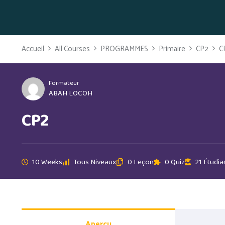
Accueil
All Courses
PROGRAMMES
Primaire
CP2
C
Formateur
ABAH LOCOH
CP2
10 Weeks
Tous Niveaux
0 Leçon
0 Quiz
21 Étudia
Aperçu