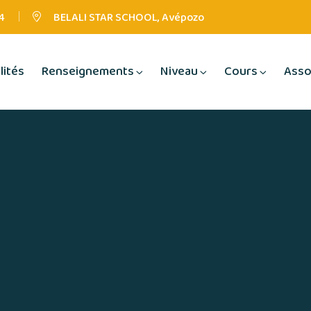
4
BELALI STAR SCHOOL, Avépozo
lités
Renseignements
Niveau
Cours
Asso