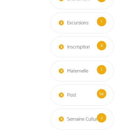
1
Excursions
6
Inscrisption
1
Maternelle
54
Post
2
Semaine Culturelle