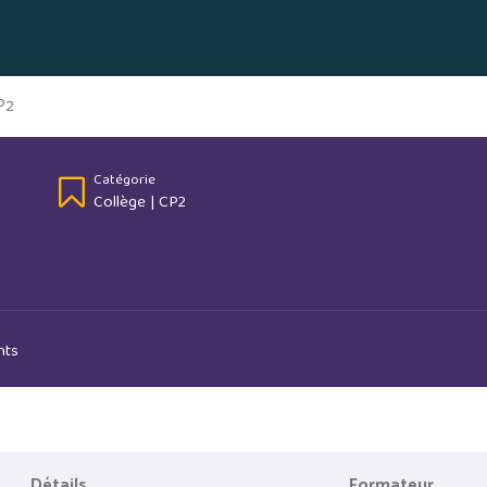
P2
Catégorie
Collège
|
CP2
nts
Détails
Formateur