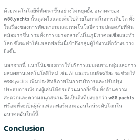
ด้วยเทคโนโลยีที่พัฒนาขึ้นอย่างไม่หยุดยั้ง, อนาคตของ
w88.yachts
นั้นดูสดใสและเต็มไปด้วยโอกาสในการเติบโต ทั้ง
ในเรื่องของการพัฒนาเกมและเทคโนโลยีความปลอดภัยที่ทัน
สมัยมากขึ้น รวมทั้งการขยายตลาดไปในภูมิภาคเอเชียและทั่ว
โลก ซึ่งจะทำให้แพลตฟอร์มนี้เข้าถึงกลุ่มผู้ใช้งานที่กว้างขวาง
ยิ่งขึ้น
นอกจากนี้, แนวโน้มของการให้บริการแบบเฉพาะกลุ่มและการ
ผสมผสานเทคโนโลยีใหม่ เช่น AI และระบบอัจฉริยะ จะช่วยให้
W88.yachts เพิ่มประสิทธิภาพในการบริการและปรับปรุง
ประสบการณ์ของผู้เล่นให้ครบถ้วนมากยิ่งขึ้น ทั้งด้านความ
สะดวกและความสนุกสนาน จึงเป็นสิ่งที่บ่งบอกว่า
w88.yachts
พร้อมที่จะเป็นผู้นำแพลตฟอร์มเกมออนไลน์ระดับโลกใน
อนาคตอันใกล้นี้
Conclusion