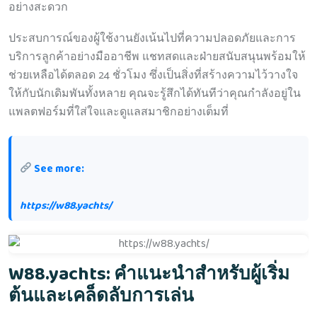
อย่างสะดวก
ประสบการณ์ของผู้ใช้งานยังเน้นไปที่ความปลอดภัยและการ
บริการลูกค้าอย่างมืออาชีพ แชทสดและฝ่ายสนับสนุนพร้อมให้
ช่วยเหลือได้ตลอด 24 ชั่วโมง ซึ่งเป็นสิ่งที่สร้างความไว้วางใจ
ให้กับนักเดิมพันทั้งหลาย คุณจะรู้สึกได้ทันทีว่าคุณกำลังอยู่ใน
แพลตฟอร์มที่ใส่ใจและดูแลสมาชิกอย่างเต็มที่
See more:
https://w88.yachts/
W88.yachts: คำแนะนำสำหรับผู้เริ่ม
ต้นและเคล็ดลับการเล่น