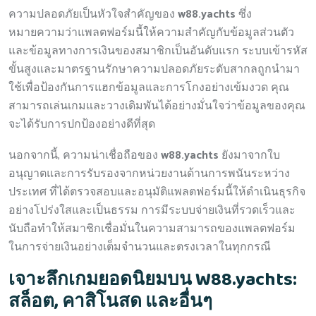
ความปลอดภัยเป็นหัวใจสำคัญของ
w88.yachts
ซึ่ง
หมายความว่าแพลตฟอร์มนี้ให้ความสำคัญกับข้อมูลส่วนตัว
และข้อมูลทางการเงินของสมาชิกเป็นอันดับแรก ระบบเข้ารหัส
ขั้นสูงและมาตรฐานรักษาความปลอดภัยระดับสากลถูกนำมา
ใช้เพื่อป้องกันการแฮกข้อมูลและการโกงอย่างเข้มงวด คุณ
สามารถเล่นเกมและวางเดิมพันได้อย่างมั่นใจว่าข้อมูลของคุณ
จะได้รับการปกป้องอย่างดีที่สุด
นอกจากนี้, ความน่าเชื่อถือของ
w88.yachts
ยังมาจากใบ
อนุญาตและการรับรองจากหน่วยงานด้านการพนันระหว่าง
ประเทศ ที่ได้ตรวจสอบและอนุมัติแพลตฟอร์มนี้ให้ดำเนินธุรกิจ
อย่างโปร่งใสและเป็นธรรม การมีระบบจ่ายเงินที่รวดเร็วและ
นับถือทำให้สมาชิกเชื่อมั่นในความสามารถของแพลตฟอร์ม
ในการจ่ายเงินอย่างเต็มจำนวนและตรงเวลาในทุกกรณี
เจาะลึกเกมยอดนิยมบน W88.yachts:
สล็อต, คาสิโนสด และอื่นๆ