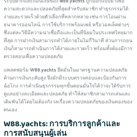
ระบบฝากและถอนเงินของ
w88.yachts
ถูกออกแบบมาเพื่อ
ความสะดวกและปลอดภัยที่สุดสำหรับสมาชิก ทำธุรกรรมได้
ง่ายและรวดเร็วด้วยตัวเลือกที่หลากหลาย เช่น การโอนผ่าน
ธนาคารออนไลน์, การใช้บริการพร้อมเพย์ หรือวอลเล็ตต่างๆ
ซึ่งแต่ละวิธีมีความน่าเชื่อถือและเป็นที่นิยมในประเทศไทยมาก
ที่สุด การฝากเงินสามารถทำได้ภายในไม่กี่วินาที ส่วนการถอน
เงินก็สามารถดำเนินการได้ง่ายและรวดเร็ว พร้อมทั้งต้องมีการ
ตรวจสอบเพื่อความปลอดภัย
แพลตฟอร์ม
W88.yachts
ยึดมั่นในมาตรฐานความปลอดภัย
ด้านการเงินระดับสูง จึงมักมีระบบตรวจสอบและป้องกันการ
ฉ้อโกง การดำเนินธุรกรรมทุกขั้นตอนมั่นใจได้ว่าจะได้รับการ
ดูแลอย่างละเอียดและปลอดภัย ทำให้สมาชิกสามารถเล่นและ
เดิมพันได้โดยไม่ต้องกังวลเรื่องความปลอดภัยของเงินทองของ
ตนเอง
W88.yachts: การบริการลูกค้าและ
การสนับสนุนผู้เล่น