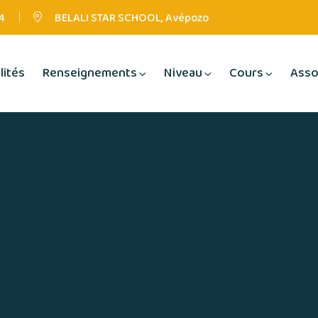
4
BELALI STAR SCHOOL, Avépozo
lités
Renseignements
Niveau
Cours
Asso